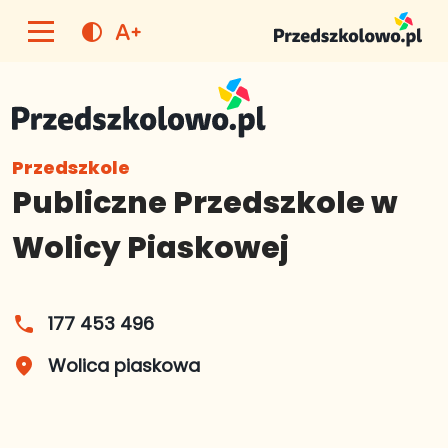
text_increase
contrast
Przedszkole
Publiczne Przedszkole w
Wolicy Piaskowej
177 453 496
phone
Wolica piaskowa
place